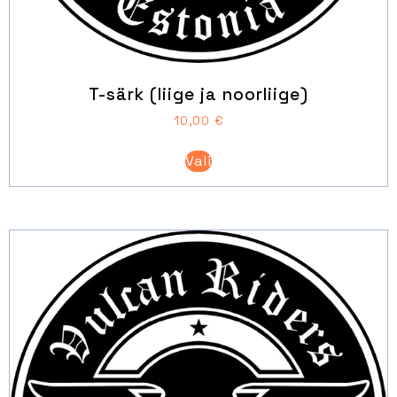
T-särk (liige ja noorliige)
10,00
€
Sellel
Vali
tootel
on
mitu
varianti.
Valikuid
saab
teha
tootelehel.