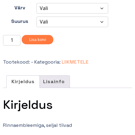
Värv
Suurus
Pusa
Lisa korvi
tõmblukuta
ja
kapuutsita
Tootekood:
-
Kategooria:
LIIKMETELE
(liige/noorliige)
kogus
Kirjeldus
Lisainfo
Kirjeldus
Rinnaembleemiga, seljal tiivad