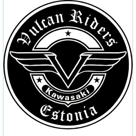
varianti.
Valikuid
saab
teha
tootelehel.