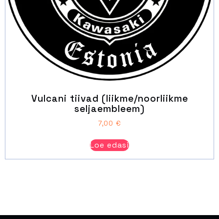
Vulcani tiivad (liikme/noorliikme
seljaembleem)
7,00
€
Loe edasi