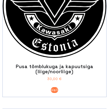
Pusa tõmblukuga ja kapuutsiga
(liige/noorliige)
30,00
€
Sellel
Vali
tootel
on
mitu