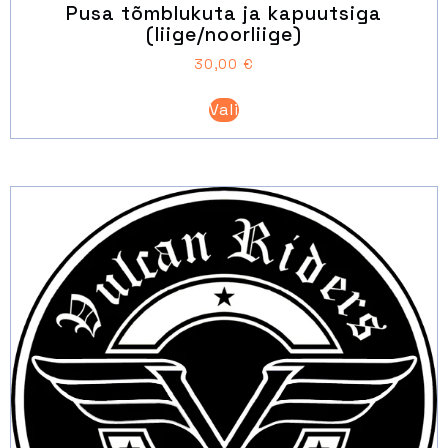
Pusa tõmblukuta ja kapuutsiga
(liige/noorliige)
30,00
€
Sellel
Vali
tootel
on
mitu
varianti.
Valikuid
saab
teha
tootelehel.