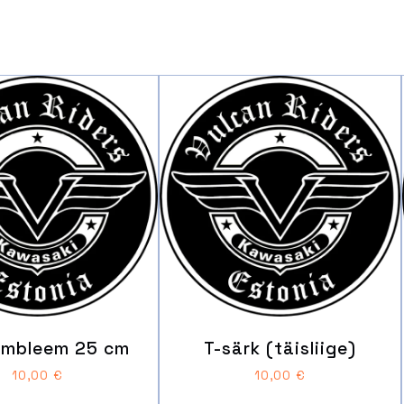
embleem 25 cm
T-särk (täisliige)
10,00
€
10,00
€
Sellel