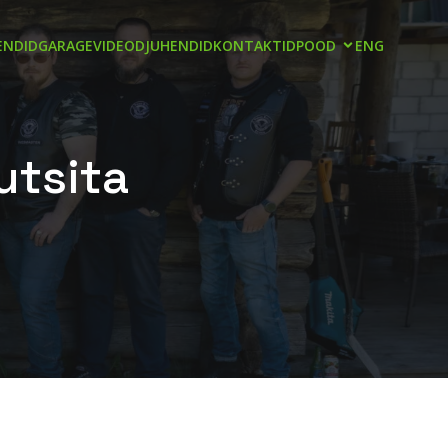
NDID
GARAGE
VIDEOD
JUHENDID
KONTAKTID
POOD
ENG
utsita