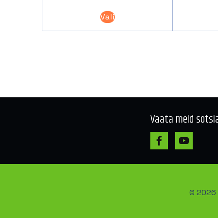
Sellel
Vali
tootel
on
mitu
varianti.
Valikuid
saab
teha
tootelehel.
Vaata meid sotsi
© 2026 