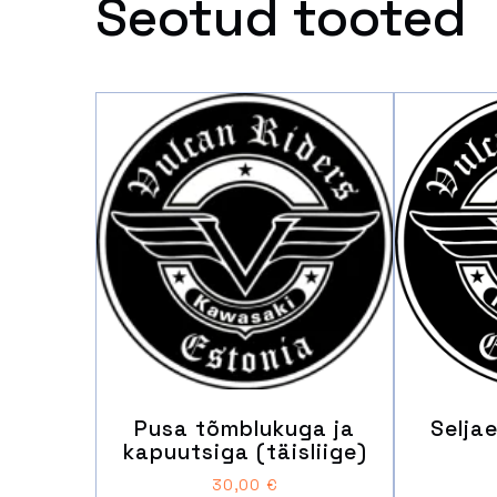
Seotud tooted
Pusa tõmblukuga ja
Selja
kapuutsiga (täisliige)
30,00
€