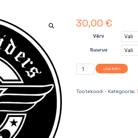
30,00
€
Värv
Suurus
Pusa
Lisa korvi
tõmblukuta
ja
kapuutsita
Tootekood:
-
Kategooria:
(täisliige)
kogus