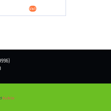
Sellel
Vali
tootel
on
mitu
varianti.
Valikuid
saab
teha
tootelehel.
9996)
0
nd
Kubio