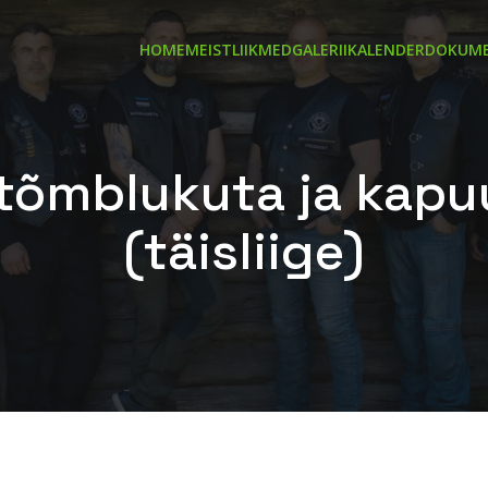
HOME
MEIST
LIIKMED
GALERII
KALENDER
DOKUME
tõmblukuta ja kapu
(täisliige)