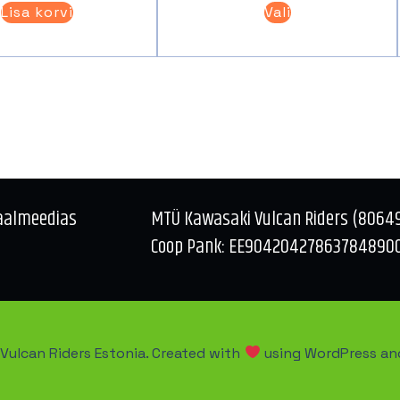
Lisa korvi
Vali
tootel
on
mitu
varianti.
Valikuid
saab
teha
tootelehel.
aalmeedias
MTÜ Kawasaki Vulcan Riders (8064
Coop Pank: EE90420427863784890
Vulcan Riders Estonia. Created with
using WordPress a