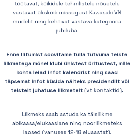
töötavat, kõikidele tehnilistele nõuetele
vastavat ükskõik missugust Kawasaki VN
mudelit ning kehtivat vastava kategooria
juhiluba.
Enne liitumist soovitame tulla tutvuma teiste
liikmetega mõnel klubi ühistest üritustest, mille
kohta leiad infot kalendrist ning saad
täpsemat infot küsida näiteks presidendilt või
teistelt juhatuse liikmetelt
(vt kontaktid)
.
Liikmeks saab astuda ka täisliikme
abikaasa/elukaaslane ning noorliikmeteks
lapsed (vanuses 12-18 eluaastat).